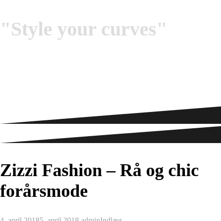
"Style your curves"
Zizzi Fashion – Rå og chic
forårsmode
4. april 2018
5. april 2018
admin
Indlæg