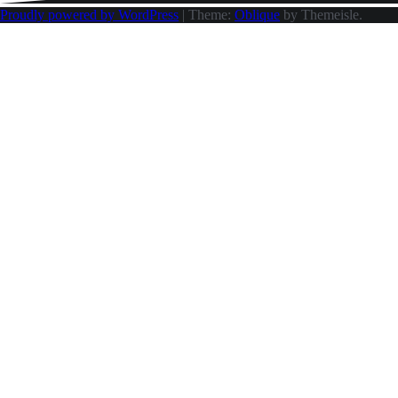
Proudly powered by WordPress
|
Theme:
Oblique
by Themeisle.