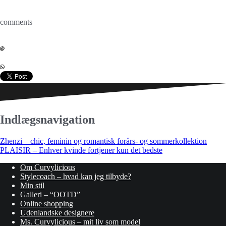
comments
Indlægsnavigation
Zhenzi – chic, feminin og romantisk forårs- og sommerkollektion
PLAISIR – Enhver kvinde fortjener kun det bedste
Om Curvylicious
Stylecoach – hvad kan jeg tilbyde?
Min stil
Galleri – “OOTD”
Online shopping
Udenlandske designere
Ms. Curvylicious – mit liv som model