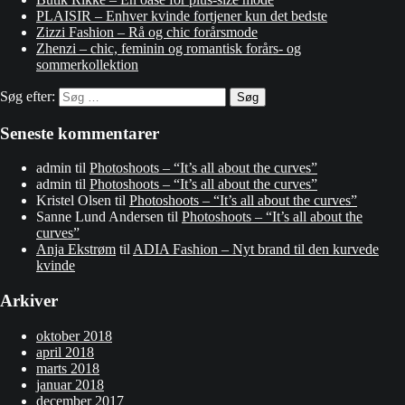
PLAISIR – Enhver kvinde fortjener kun det bedste
Zizzi Fashion – Rå og chic forårsmode
Zhenzi – chic, feminin og romantisk forårs- og
sommerkollektion
Søg efter:
Seneste kommentarer
admin
til
Photoshoots – “It’s all about the curves”
admin
til
Photoshoots – “It’s all about the curves”
Kristel Olsen
til
Photoshoots – “It’s all about the curves”
Sanne Lund Andersen
til
Photoshoots – “It’s all about the
curves”
Anja Ekstrøm
til
ADIA Fashion – Nyt brand til den kurvede
kvinde
Arkiver
oktober 2018
april 2018
marts 2018
januar 2018
december 2017