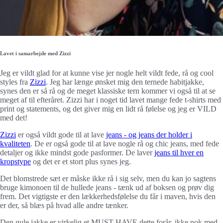
Lavet i samarbejde med Zizzi
Jeg er vildt glad for at kunne vise jer nogle helt vildt fede, rå og cool
styles fra
Zizzi
. Jeg har længe ønsket mig den ternede habitjakke,
synes den er så rå og de meget klassiske tern kommer vi også til at se
meget af til efteråret. Zizzi har i noget tid lavet mange fede t-shirts med
print og statements, og det giver mig en lidt rå følelse og jeg er VILD
med det!
Zizzi
er også vildt gode til at lave
jeans - og jeans der holder i
kvaliteten
. De er også gode til at lave nogle rå og chic jeans, med fede
detaljer og ikke mindst gode pasformer. De laver
jeans til hver en
kropstype
og det er et stort plus synes jeg.
Det blomstrede sæt er måske ikke rå i sig selv, men du kan jo sagtens
bruge kimonoen til de hullede jeans - tænk ud af boksen og prøv dig
frem. Det vigtigste er den lækkerhedsfølelse du får i maven, hvis den
er der, så blæs på hvad alle andre tænker.
Den gule jakke er virkelig et MUST-HAVE dette forår, ikke nok med