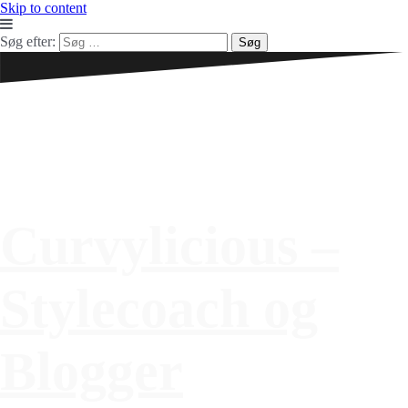
Skip to content
Søg efter:
Curvylicious –
Stylecoach og
Blogger