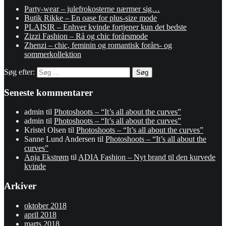
Party-wear – julefrokosterne nærmer sig…
Butik Rikke – En oase for plus-size mode
PLAISIR – Enhver kvinde fortjener kun det bedste
Zizzi Fashion – Rå og chic forårsmode
Zhenzi – chic, feminin og romantisk forårs- og
sommerkollektion
Søg efter:
Seneste kommentarer
admin
til
Photoshoots – “It’s all about the curves”
admin
til
Photoshoots – “It’s all about the curves”
Kristel Olsen
til
Photoshoots – “It’s all about the curves”
Sanne Lund Andersen
til
Photoshoots – “It’s all about the
curves”
Anja Ekstrøm
til
ADIA Fashion – Nyt brand til den kurvede
kvinde
Arkiver
oktober 2018
april 2018
marts 2018