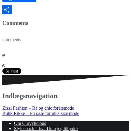
Del
Comments
comments
Indlægsnavigation
Zizzi Fashion – Rå og chic forårsmode
Butik Rikke – En oase for plus-size mode
Om Curvylicious
Stylecoach – hvad kan jeg tilbyde?