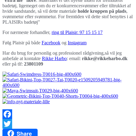
“extra life” fibre
. Materialet er det nyeste inden for fremtidens
badetøj, ligemeget om du er konkurrencesvømmer eller tiltrukket af
hvide sandstande, så vil dette materiale
holde kroppen på plads
,
svømmetur efter svømmetur. For fremtiden vil dette stof benyttes i al
PLAISIRs badetøj"
For nærmeste forhandler,
ring til Plaisir: 97 15 15 17
Følg Plaisir på både
Facebook
og
Instagram
Har du brug for personlig og professionel rådgivning,så vil jeg
anbefale at kontakte
Rikke Harbo
: email:
rikke@rikkeharbo.dk
eller på tlf:
23801109
Facebook
Share
Twitter